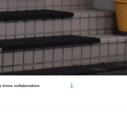
本
e tronc collaboration
文
ま
で
ス
ク
ロ
ー