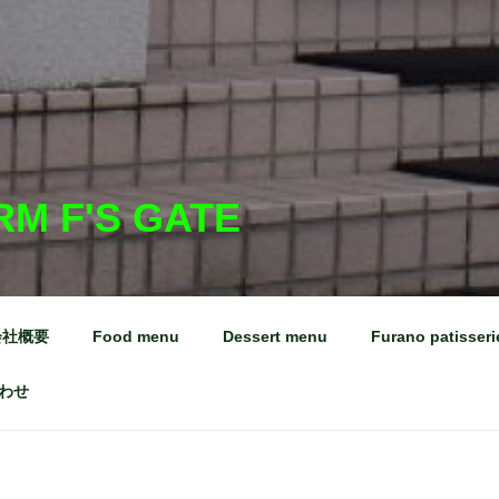
RM F'S GATE
会社概要
Food menu
Dessert menu
Furano patisseri
わせ