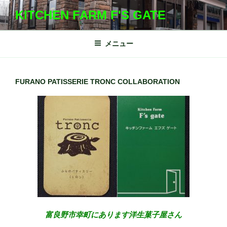
コ
KITCHEN FARM F'S GATE
ン
テ
ン
メニュー
ツ
へ
ス
FURANO PATISSERIE TRONC COLLABORATION
キ
ッ
プ
富良野市幸町にあります洋生菓子屋さん