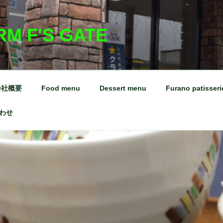
RM F'S GATE
会社概要
Food menu
Dessert menu
Furano patisseri
わせ