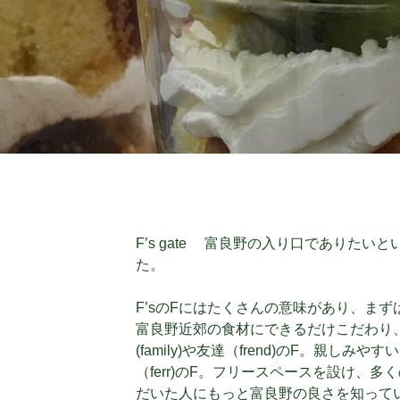
F’s gate 富良野の入り口でありたい
た。
F’sのFにはたくさんの意味があり、ま
富良野近郊の食材にできるだけこだわり
(family)や友達（frend)のF。親し
（ferr)のF。フリースペースを設け、
だいた人にもっと富良野の良さを知って